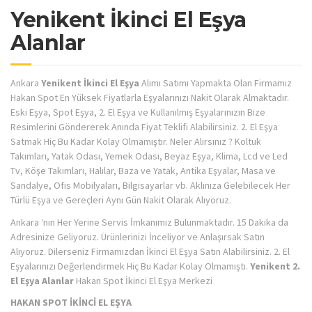
Yenikent İkinci El Eşya
Alanlar
Ankara
Yenikent İkinci El Eşya
Alımı Satımı Yapmakta Olan Firmamız
Hakan Spot En Yüksek Fiyatlarla Eşyalarınızı Nakit Olarak Almaktadır.
Eski Eşya, Spot Eşya, 2. El Eşya ve Kullanılmış Eşyalarınızın Bize
Resimlerini Göndererek Anında Fiyat Teklifi Alabilirsiniz. 2. El Eşya
Satmak Hiç Bu Kadar Kolay Olmamıştır. Neler Alırsınız ? Koltuk
Takımları, Yatak Odası, Yemek Odası, Beyaz Eşya, Klima, Lcd ve Led
Tv, Köşe Takımları, Halılar, Baza ve Yatak, Antika Eşyalar, Masa ve
Sandalye, Ofis Mobilyaları, Bilgisayarlar vb. Aklınıza Gelebilecek Her
Türlü Eşya ve Gereçleri Aynı Gün Nakit Olarak Alıyoruz.
Ankara ‘nın Her Yerine Servis İmkanımız Bulunmaktadır. 15 Dakika da
Adresinize Geliyoruz. Ürünlerinizi İnceliyor ve Anlaşırsak Satın
Alıyoruz. Dilerseniz Firmamızdan İkinci El Eşya Satın Alabilirsiniz. 2. El
Eşyalarınızı Değerlendirmek Hiç Bu Kadar Kolay Olmamıştı.
Yenikent 2.
El Eşya Alanlar
Hakan Spot İkinci El Eşya Merkezi
HAKAN SPOT İKİNCİ EL EŞYA