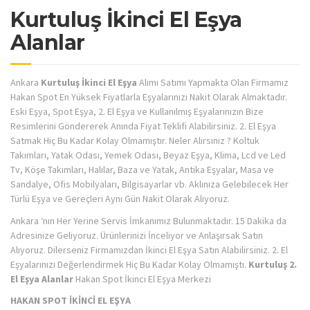
Kurtuluş İkinci El Eşya
Alanlar
Ankara
Kurtuluş İkinci El Eşya
Alımı Satımı Yapmakta Olan Firmamız
Hakan Spot En Yüksek Fiyatlarla Eşyalarınızı Nakit Olarak Almaktadır.
Eski Eşya, Spot Eşya, 2. El Eşya ve Kullanılmış Eşyalarınızın Bize
Resimlerini Göndererek Anında Fiyat Teklifi Alabilirsiniz. 2. El Eşya
Satmak Hiç Bu Kadar Kolay Olmamıştır. Neler Alırsınız ? Koltuk
Takımları, Yatak Odası, Yemek Odası, Beyaz Eşya, Klima, Lcd ve Led
Tv, Köşe Takımları, Halılar, Baza ve Yatak, Antika Eşyalar, Masa ve
Sandalye, Ofis Mobilyaları, Bilgisayarlar vb. Aklınıza Gelebilecek Her
Türlü Eşya ve Gereçleri Aynı Gün Nakit Olarak Alıyoruz.
Ankara ‘nın Her Yerine Servis İmkanımız Bulunmaktadır. 15 Dakika da
Adresinize Geliyoruz. Ürünlerinizi İnceliyor ve Anlaşırsak Satın
Alıyoruz. Dilerseniz Firmamızdan İkinci El Eşya Satın Alabilirsiniz. 2. El
Eşyalarınızı Değerlendirmek Hiç Bu Kadar Kolay Olmamıştı.
Kurtuluş 2.
El Eşya Alanlar
Hakan Spot İkinci El Eşya Merkezi
HAKAN SPOT İKİNCİ EL EŞYA